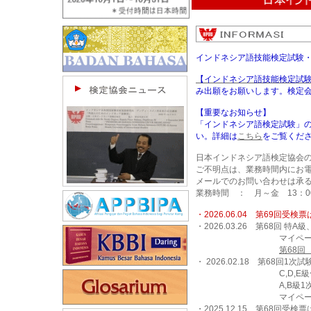
インドネシア語技能検定試験
【インドネシア語技能検定試
み出願をお願いします。検定
【重要なお知らせ】
「インドネシア語検定試験」
い。詳細は
こちら
をご覧くだ
日本インドネシア語検定協会
ご不明点は、業務時間内にお
メールでのお問い合わせは承
業務時間 ： 月～金 13：0
・2026.06.04 第69回受
・2026.03.26 第68回 
マイページに
第68回
・ 2026.02.18 第68回1
C,D,E級合格者
A,B級1次試験合格
マイページに
・2025.12.15 第68回受